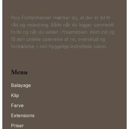
Hos Flottenheimer mærker du, at der er tid til
råd og vejledning. Både når du kigger uanmeldt
forbi og når du sidder i frisørstolen. Kom ind og
få den unikke oplevelse af ro, overskud og
forkælelse; I min hyggelige indrettede salon.
Menu
Balayage
Klip
Farve
Extensions
Priser